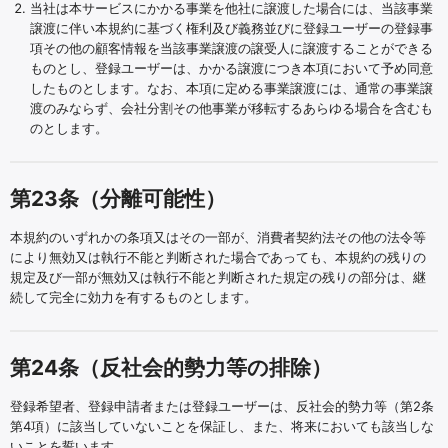
当社は本サービスにかかる事業を他社に譲渡した場合には、当該事業
譲渡に伴い本規約に基づく権利及び義務並びに登録ユーザーの登録事
項その他の顧客情報を当該事業譲渡の譲受人に譲渡することができる
ものとし、登録ユーザーは、かかる譲渡につき本項において予め同意
したものとします。なお、本項に定める事業譲渡には、通常の事業譲
渡のみならず、会社分割その他事業が移転するあらゆる場合を含むも
のとします。
第23条（分離可能性）
本規約のいずれかの条項又はその一部が、消費者契約法その他の法令等
により無効又は執行不能と判断された場合であっても、本規約の残りの
規定及び一部が無効又は執行不能と判断された規定の残りの部分は、継
続して完全に効力を有するものとします。
第24条（反社会的勢力等の排除）
登録希望者、登録申請者または登録ユーザーは、反社会的勢力等（第2条
第4項）に該当していないことを保証し、また、将来においても該当しな
いことを誓います。