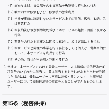
高額な金銭、貴金属その他貴重品を教室等に持ち込む行為
教室内での飲酒および、飲酒後の教室利用
当社が事前に許諾しない本サービス上での宣伝、広告、勧誘、又
は営業行為
本規約及び個別利用規約並びに本サービスの趣旨・目的に反する
行為
前各号の行為を直接又は間接に惹起し、又は容易にする行為
本サービスと同種の事業を行う会社もしくは個人が、営業目的に
おいて、本サービスを利用する行為
その他、当社が不適切と判断する行為
当社は、本サービスにおける登録ユーザーによる情報の送信行為が前
項各号のいずれかに該当し、又は該当するおそれがあると当社が判断
した場合には、登録ユーザーに事前に通知することなく、当該登録
ユーザーについて登録抹消等の措置をとることができるものとしま
す。
第15条（秘密保持）