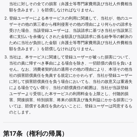
当社に対しその全ての損害（弁護士等専門家費用及び当社人件費相当
額を含みます。）を賠償しなければなりません。
登録ユーザーによる本サービスの利用に関連して、当社が、他のユー
ザーその他の第三者から権利侵害その他の理由により何らかの請求を
受けた場合、当該登録ユーザーは、当該請求に基づき当社が当該第三
者に支払いを余儀なくされた金額及び当該請求に係る紛争等の解決の
ために当社が負担した金額（弁護士等専門家費用及び当社人件費相当
額を含みます。）を賠償しなければなりません。
当社は、本サービスに関連して登録ユーザーが被った損害について、
当社の責に帰すべき事由による場合を除き、一切賠償の責任を負いま
せん。なお、消費者契約法の適用その他の理由により、本項その他当
社の損害賠償責任を免責する規定にかかわらず、当社が登録ユーザー
に対して損害賠償責任を負う場合においても、当社の故意又は重過失
による場合でない限り、当社の賠償責任の範囲は、当社が当該登録
ユーザーより受領した本サービスの利用料金を上限とし、付随的損
害、間接損害、特別損害、将来の損害及び逸失利益にかかる損害につ
いては、賠償する責任を負わないことに、登録ユーザーは同意するも
のとします。
第17条（権利の帰属）