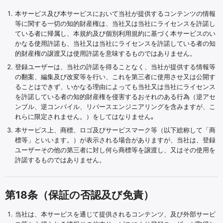
本サービス及び本サービスにおいて当社が提供するコンテンツの情報
等に関する一切の知的財産権は、当社又は当社にライセンスを許諾し
ている者に帰属し、本規約及び個別利用規約に基づく本サービスのい
かなる使用許諾も、当社又は当社にライセンスを許諾している者の知
的財産権の譲渡又は使用許諾を意味するものではありません。
登録ユーザーは、当社の許諾を得ることなく、当社が提供する情報等
の翻案、編集及び改変等を行い、これを第三者に使用させ又は公開す
ることはできず、いかなる理由によっても当社又は当社にライセンス
を許諾している者の知的財産権を侵害するおそれのある行為（逆アセ
ンブル、逆コンパイル、リバースエンジニアリングを含みますが、こ
れらに限定されません。）をしてはなりません｡
本サービス上、商標、ロゴ及びサービスマーク等（以下総称して「商
標等」といいます。）が表示される場合がありますが、当社は、登録
ユーザーその他の第三者に対し何ら商標等を譲渡し、又はその使用を
許諾するものではありません。
第18条（保証の否認及び免責）
当社は、本サービスを通じて提供されるコンテンツ、及び外部サービ