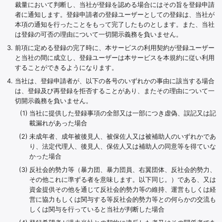
裁量において判断し、当社が登録を認める場合にはその旨を登録申請
者に通知します。登録申請者の登録ユーザーとしての登録は、当社が
本項の通知を行ったことをもって完了したものとします。また、当社
は登録の可否の理由について一切開示義務を負いません。
前項に定める登録の完了時に、本サービスの利用契約が登録ユーザー
と当社の間に成立し、登録ユーザーは本サービスを本規約に従い利用
することができるようになります。
当社は、登録申請者が、以下の各号のいずれかの事由に該当する場合
は、登録及び再登録を拒否することがあり、またその理由について一
切開示義務を負いません。
当社に提供した登録事項の全部又は一部につき虚偽、誤記又は記
載漏れがあった場合
未成年者、成年被後見人、被保佐人又は被補助人のいずれかであ
り、法定代理人、後見人、保佐人又は補助人の同意等を得ていな
かった場合
反社会的勢力等（暴力団、暴力団員、右翼団体、反社会的勢力、
その他これに準ずる者を意味します。以下同じ。）である、又は
資金提供その他を通じて反社会的勢力等の維持、運営もしくは経
営に協力もしくは関与する等反社会的勢力等との何らかの交流も
しくは関与を行っていると当社が判断した場合