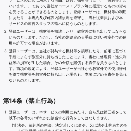
サービスのために用意する備品、器具、機材等（以下、「機材等」と
いいます。）であって当社がコース・プラン毎に指定するものの貸与
を受けることができるものとします。登録ユーザーは、機材等の利用
にあたり、本規約及び施設内諸規則を遵守し、当社従業員および本
サービスの運営スタッフの指示に従うものとします。
登録ユーザーは、機材等を損壊したり、教室外に持ち出してはならな
いものとします。ただし、当社の別途定める手続に従い教室外での使
用を許可する場合があります。
登録ユーザーは、当社が貸与する機材等を損壊したり、前項に基づく
手続によらず教室外に持ち出したことにより、当社に修理費・逸失利
益等の損害が生じた場合、その全額を賠償する責任を負うものとしま
す。前項の規定により、登録ユーザーが当社から教室外での使用許可
を得て機材等を教室外に持ち出した場合も、本項に定める責任を免れ
ないものとします。
第14条（禁止行為）
登録ユーザーは、本サービスの利用にあたり、自ら又は第三者をして
以下の各号のいずれかに該当する行為をしてはなりません。
法令、裁判所の判決、決定若しくは命令、又は法令上拘束力のあ